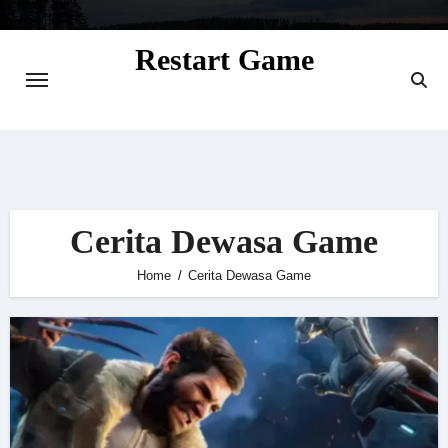
Skip
to
Restart Game
content
Situs Informasi Seputar Gamer dan
Perkembangan Game
Cerita Dewasa Game
Home
Cerita Dewasa Game