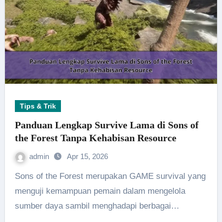
Tips & Trik
Panduan Lengkap Survive Lama di Sons of
the Forest Tanpa Kehabisan Resource
admin
Apr 15, 2026
Sons of the Forest merupakan GAME survival yang
menguji kemampuan pemain dalam mengelola
sumber daya sambil menghadapi berbagai…