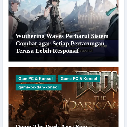
Wuthering Waves Perbarui Sistem
Combat agar Setiap Pertarungan
Terasa Lebih Responsif
Gam PC & Konsol
Game PC & Konsol
game-pc-dan-konsol
Doom The Dark Ages Siap