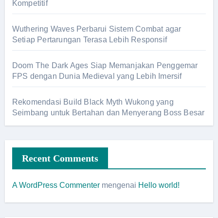
Kompetitif
Wuthering Waves Perbarui Sistem Combat agar
Setiap Pertarungan Terasa Lebih Responsif
Doom The Dark Ages Siap Memanjakan Penggemar
FPS dengan Dunia Medieval yang Lebih Imersif
Rekomendasi Build Black Myth Wukong yang
Seimbang untuk Bertahan dan Menyerang Boss Besar
Recent Comments
A WordPress Commenter
mengenai
Hello world!