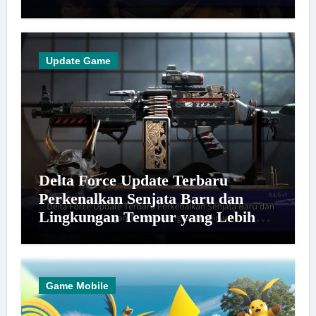
dan Dunia yang Lebih Hidup
Update Game
Delta Force Update Terbaru
Perkenalkan Senjata Baru dan
Lingkungan Tempur yang Lebih
Dinamis
Game Mobile