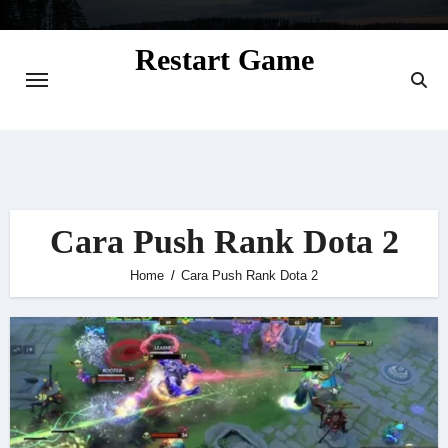
Skip
to
Restart Game
content
Situs Informasi Seputar Gamer dan
Perkembangan Game
Cara Push Rank Dota 2
Home
Cara Push Rank Dota 2