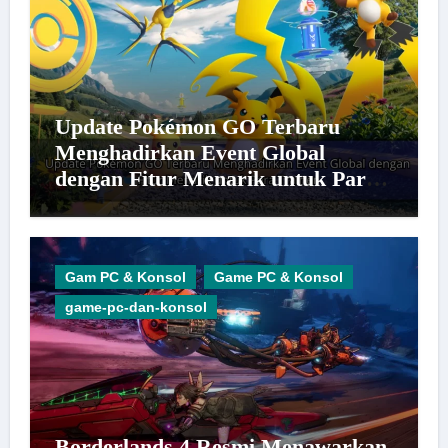
Update Pokémon GO Terbaru
Menghadirkan Event Global
dengan Fitur Menarik untuk Para
Trainer
Gam PC & Konsol
Game PC & Konsol
game-pc-dan-konsol
Borderlands 4 Resmi Menawarkan