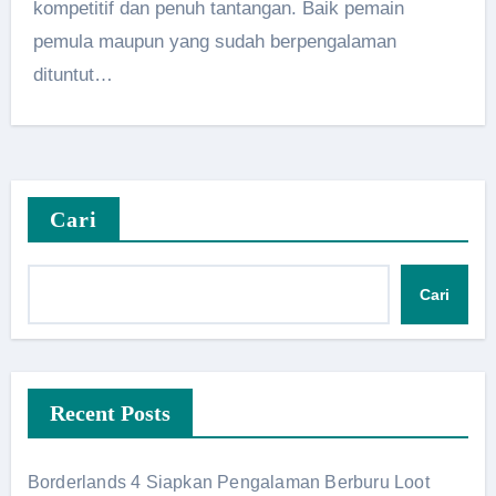
kompetitif dan penuh tantangan. Baik pemain
pemula maupun yang sudah berpengalaman
dituntut…
Cari
Cari
Recent Posts
Borderlands 4 Siapkan Pengalaman Berburu Loot