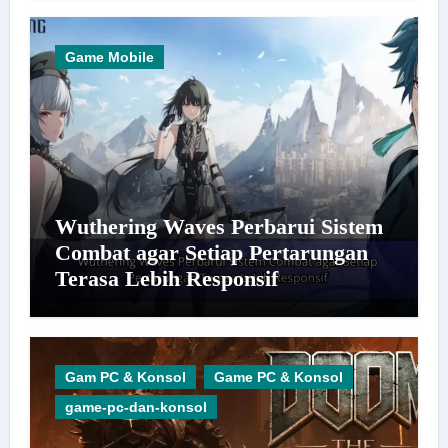
Game Mobile
Wuthering Waves Perbarui Sistem
Combat agar Setiap Pertarungan
Terasa Lebih Responsif
Gam PC & Konsol
Game PC & Konsol
game-pc-dan-konsol