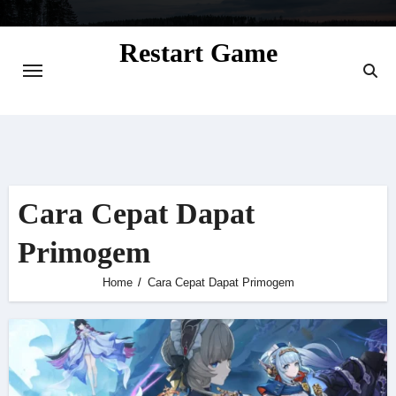
Skip
to
Restart Game
content
Situs Informasi Seputar Gamer dan
Perkembangan Game
Cara Cepat Dapat
Primogem
Home
Cara Cepat Dapat Primogem