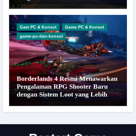
Trainer
Gam PC & Konsol
Game PC & Konsol
game-pc-dan-konsol
Borderlands 4 Resmi Menawarkan
Pengalaman RPG Shooter Baru
dengan Sistem Loot yang Lebih
Variatif