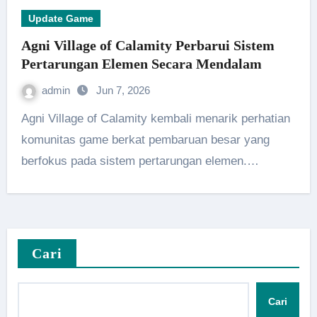
Update Game
Agni Village of Calamity Perbarui Sistem
Pertarungan Elemen Secara Mendalam
admin
Jun 7, 2026
Agni Village of Calamity kembali menarik perhatian
komunitas game berkat pembaruan besar yang
berfokus pada sistem pertarungan elemen.…
Cari
Cari