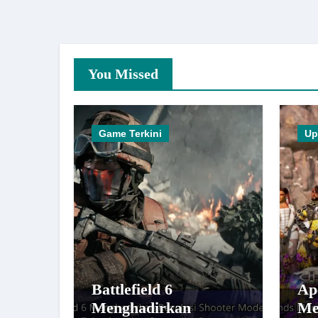
You Missed
Game Terkini
Up
Battlefield 6
Ap
Menghadirkan
Me