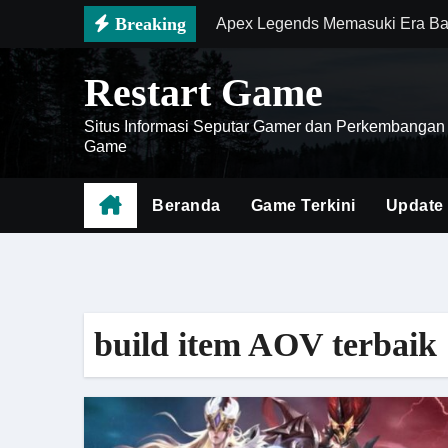
Skip
Breaking
Apex Legends Memasuki Era Ba
to
Zenless Zone Zero Semakin Pop
content
Restart Game
Mengenal Battlefield 6 sebaga
Situs Informasi Seputar Gamer dan Perkembangan
Cara Menghemat Waktu Saat Far
Game
Doom The Dark Ages Menjadi Ge
Beranda
Game Terkini
Update
Meta Baru Diablo IV Hadir deng
Genshin Impact Mobile 2026 Ha
Death Stranding 2 Menjadi Bukt
build item AOV terbaik
Cara Menguasai Meta Honor of K
Battlefield 6 Menghadirkan Rev