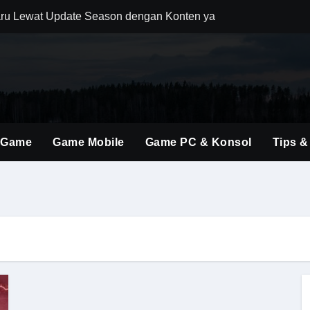
ru Lewat Update Season dengan Konten yang Lebih Segar
uler Berkat Pembaruan Gameplay dan Karakter Berkualitas
i Game Shooter Modern dengan Dunia Pertempuran yang Lebih 
ming Material Monster Hunter Wilds dengan Teknik Gameplay 
brakan Baru dalam Seri FPS dengan Aksi Lebih Agresif
 Game
Game Mobile
Game PC & Konsol
Tips &
an Kombinasi Build yang Lebih Fleksibel dan Powerful
dirkan Konten Baru dengan Dunia yang Semakin Luas
i Evolusi Game Konsol dengan Atmosfer Sinematik Tinggi
ings Terbaru untuk Mendominasi Setiap Pertandingan
olusi Shooter Modern dengan Teknologi dan Gameplay Generas