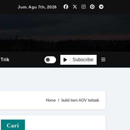
Jum. Agu 7th, 2026
Luas
Tepat
Subscribe
 Trik
Home
build item AOV terbaik
i Baru
Cari