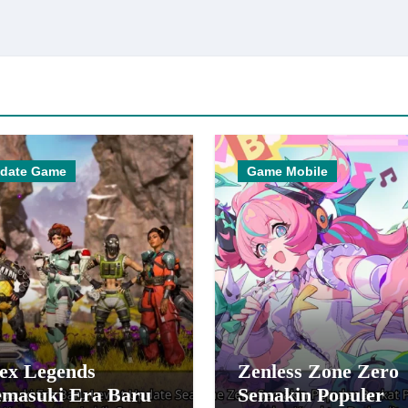
date Game
Game Mobile
ex Legends
Zenless Zone Zero
masuki Era Baru
Semakin Populer