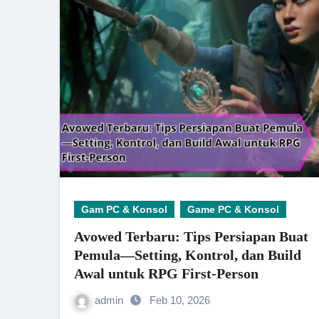
Gam PC & Konsol
Game PC & Konsol
Avowed Terbaru: Tips Persiapan Buat
Pemula—Setting, Kontrol, dan Build
Awal untuk RPG First-Person
admin
Feb 10, 2026