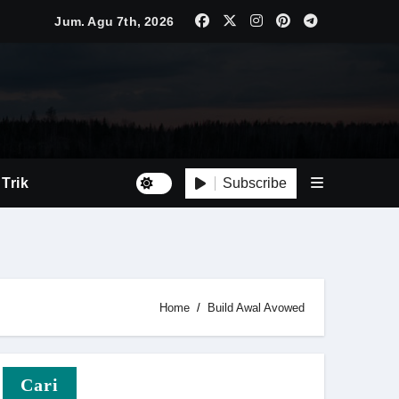
Jum. Agu 7th, 2026
Luas
Tepat
Subscribe
 Trik
Home
Build Awal Avowed
i Baru
Cari