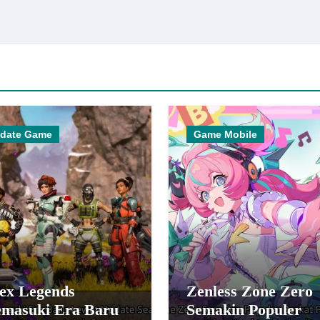
date Game
Game Mobile
ex Legends
Zenless Zone Zero
masuki Era Baru
Semakin Populer