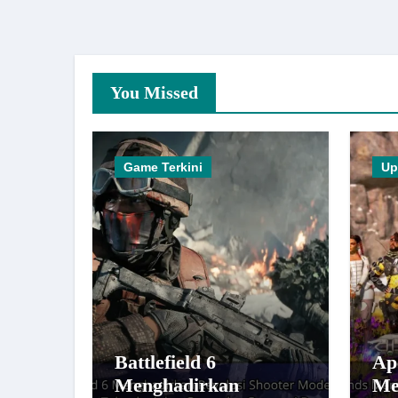
You Missed
Game Terkini
Up
Battlefield 6
Ap
Menghadirkan
Me