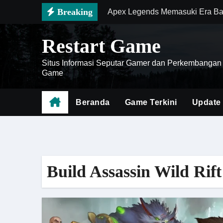
Skip
Breaking
Apex Legends Memasuki Era Ba
to
Zenless Zone Zero Semakin Pop
content
Restart Game
Mengenal Battlefield 6 sebaga
Situs Informasi Seputar Gamer dan Perkembangan
Cara Menghemat Waktu Saat Far
Game
Doom The Dark Ages Menjadi Ge
Beranda
Game Terkini
Update
Meta Baru Diablo IV Hadir deng
Genshin Impact Mobile 2026 Ha
Death Stranding 2 Menjadi Bukt
Build Assassin Wild Rift
Cara Menguasai Meta Honor of K
Battlefield 6 Menghadirkan Rev