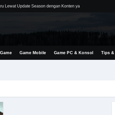
ru Lewat Update Season dengan Konten yang Lebih Segar
uler Berkat Pembaruan Gameplay dan Karakter Berkualitas
i Game Shooter Modern dengan Dunia Pertempuran yang Lebih 
ming Material Monster Hunter Wilds dengan Teknik Gameplay 
brakan Baru dalam Seri FPS dengan Aksi Lebih Agresif
 Game
Game Mobile
Game PC & Konsol
Tips &
an Kombinasi Build yang Lebih Fleksibel dan Powerful
dirkan Konten Baru dengan Dunia yang Semakin Luas
i Evolusi Game Konsol dengan Atmosfer Sinematik Tinggi
ings Terbaru untuk Mendominasi Setiap Pertandingan
olusi Shooter Modern dengan Teknologi dan Gameplay Generas