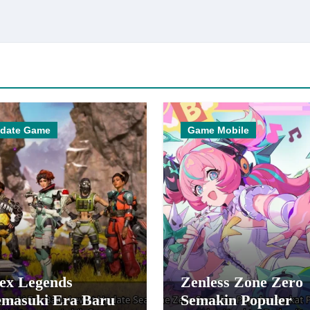
date Game
Game Mobile
ex Legends
Zenless Zone Zero
masuki Era Baru
Semakin Populer