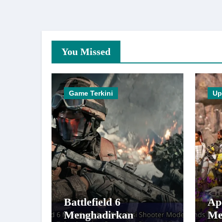
You Missed
Game Terkini
Up
Battlefield 6
Ap
Menghadirkan
Me