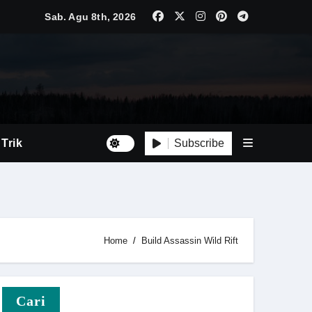
Sab. Agu 8th, 2026
Luas
Tepat
Subscribe
 Trik
Home
Build Assassin Wild Rift
i Baru
Cari