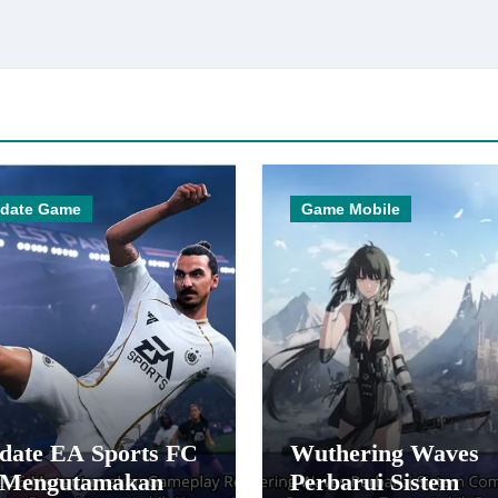
date Game
Game Mobile
date EA Sports FC
Wuthering Waves
 Mengutamakan
Perbarui Sistem