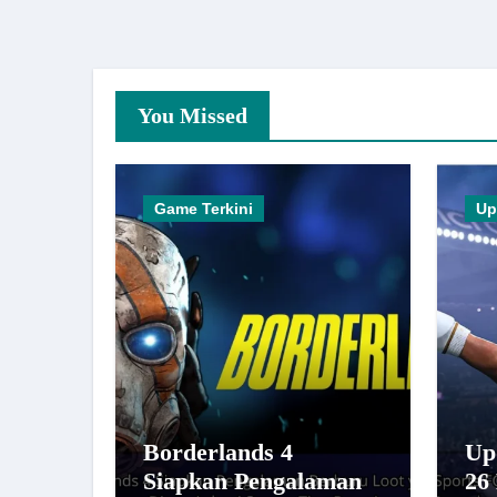
You Missed
Game Terkini
Up
Borderlands 4
Up
Siapkan Pengalaman
26