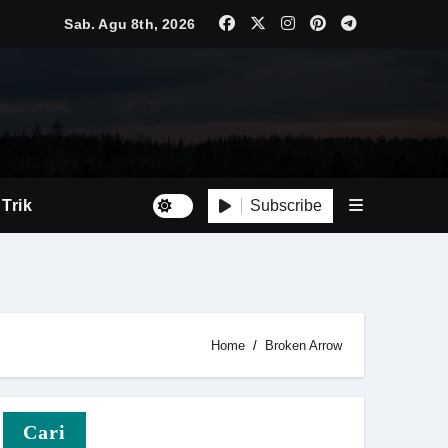
ebih Kompetitif
Sab. Agu 8th, 2026
ersif
Besar
i Baru
Subscribe
 Trik
Luas
Tepat
Home
Broken Arrow
n
Cari