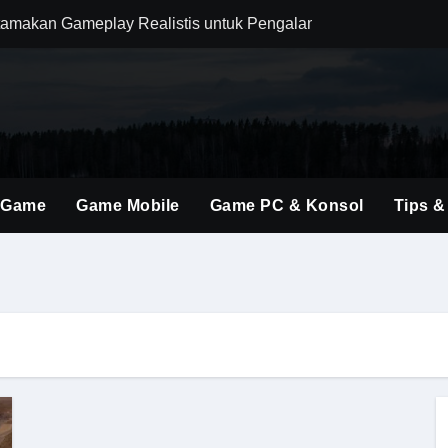
amakan Gameplay Realistis untuk Pengalaman Bermain yang L
m Combat agar Setiap Pertarungan Terasa Lebih Responsif
njakan Penggemar FPS dengan Dunia Medieval yang Lebih Im
 Wukong yang Seimbang untuk Bertahan dan Menyerang Boss 
olusi Shooter Modern dengan Teknologi dan Gameplay Generas
 Game
Game Mobile
Game PC & Konsol
Tips &
ru Lewat Update Season dengan Konten yang Lebih Segar
uler Berkat Pembaruan Gameplay dan Karakter Berkualitas
i Game Shooter Modern dengan Dunia Pertempuran yang Lebih 
ming Material Monster Hunter Wilds dengan Teknik Gameplay 
man Berburu Loot yang Lebih Dinamis bagi Semua Tipe Pemai