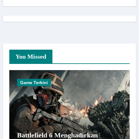
You Missed
Game Terkini
Battlefield 6 Menghadirkan