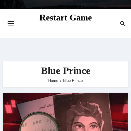
Skip
to
Restart Game
content
Situs Informasi Seputar Gamer dan
Perkembangan Game
Blue Prince
Home
Blue Prince