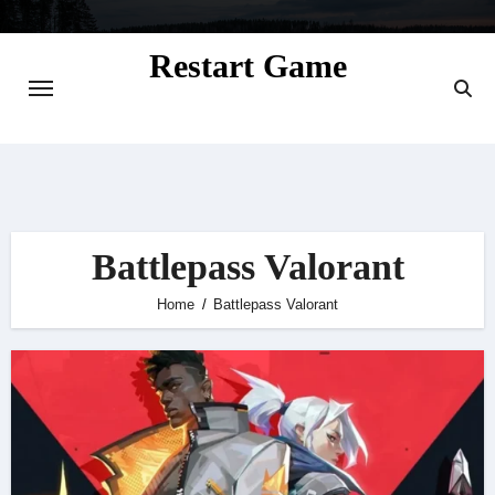
Skip
to
Restart Game
content
Situs Informasi Seputar Gamer dan
Perkembangan Game
Battlepass Valorant
Home
Battlepass Valorant