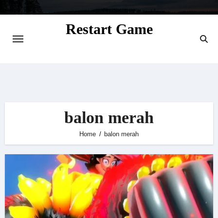
Skip
to
Restart Game
content
Situs Informasi Seputar Gamer dan
Perkembangan Game
balon merah
Home
balon merah