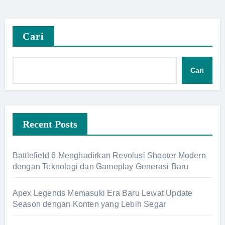
Cari
Cari
Recent Posts
Battlefield 6 Menghadirkan Revolusi Shooter Modern
dengan Teknologi dan Gameplay Generasi Baru
Apex Legends Memasuki Era Baru Lewat Update
Season dengan Konten yang Lebih Segar