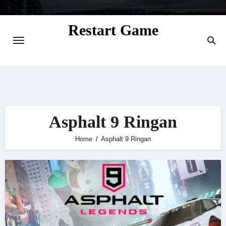
Skip
to
Restart Game
content
Situs Informasi Seputar Gamer dan
Perkembangan Game
Asphalt 9 Ringan
Home
Asphalt 9 Ringan