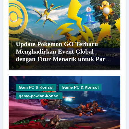
Update Pokémon GO Terbaru
Menghadirkan Event Global
dengan Fitur Menarik untuk Para
Trainer
Gam PC & Konsol
Game PC & Konsol
game-pc-dan-konsol