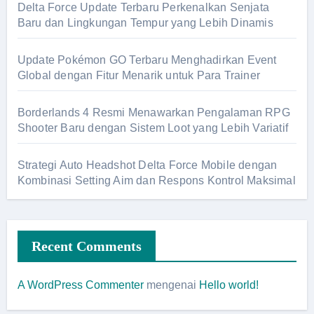
Delta Force Update Terbaru Perkenalkan Senjata
Baru dan Lingkungan Tempur yang Lebih Dinamis
Update Pokémon GO Terbaru Menghadirkan Event
Global dengan Fitur Menarik untuk Para Trainer
Borderlands 4 Resmi Menawarkan Pengalaman RPG
Shooter Baru dengan Sistem Loot yang Lebih Variatif
Strategi Auto Headshot Delta Force Mobile dengan
Kombinasi Setting Aim dan Respons Kontrol Maksimal
Recent Comments
A WordPress Commenter
mengenai
Hello world!