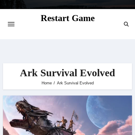
Skip
to
Restart Game
content
Situs Informasi Seputar Gamer dan
Perkembangan Game
Ark Survival Evolved
Home
Ark Survival Evolved