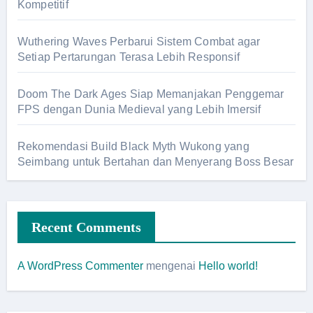
Kompetitif
Wuthering Waves Perbarui Sistem Combat agar
Setiap Pertarungan Terasa Lebih Responsif
Doom The Dark Ages Siap Memanjakan Penggemar
FPS dengan Dunia Medieval yang Lebih Imersif
Rekomendasi Build Black Myth Wukong yang
Seimbang untuk Bertahan dan Menyerang Boss Besar
Recent Comments
A WordPress Commenter
mengenai
Hello world!