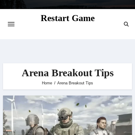
Skip
to
Restart Game
content
Situs Informasi Seputar Gamer dan
Perkembangan Game
Arena Breakout Tips
Home
Arena Breakout Tips