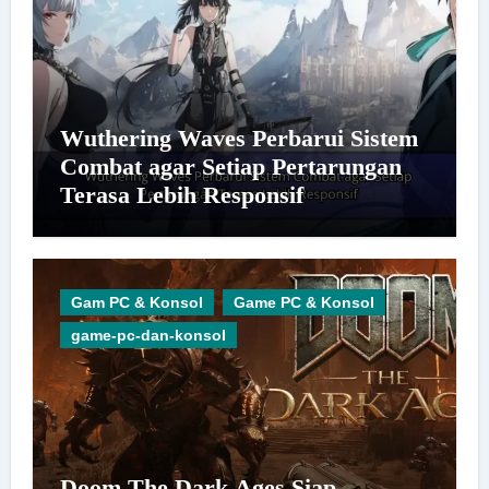
Wuthering Waves Perbarui Sistem
Combat agar Setiap Pertarungan
Terasa Lebih Responsif
Gam PC & Konsol
Game PC & Konsol
game-pc-dan-konsol
Doom The Dark Ages Siap