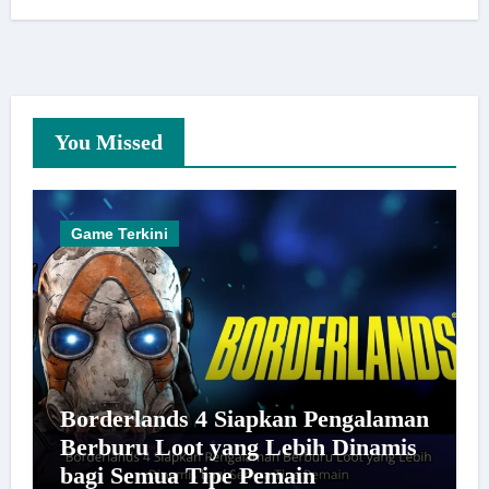
You Missed
Game Terkini
Borderlands 4 Siapkan Pengalaman
Berburu Loot yang Lebih Dinamis
bagi Semua Tipe Pemain