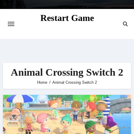
Skip
to
Restart Game
content
Situs Informasi Seputar Gamer dan
Perkembangan Game
Animal Crossing Switch 2
Home
Animal Crossing Switch 2