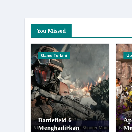
You Missed
Game Terkini
Up
Battlefield 6
Ap
Menghadirkan
Me