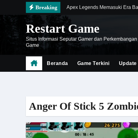
Skip
Breaking
Apex Legends Memasuki Era Ba
to
Zenless Zone Zero Semakin Pop
content
Restart Game
Mengenal Battlefield 6 sebaga
Situs Informasi Seputar Gamer dan Perkembangan
Cara Menghemat Waktu Saat Far
Game
Doom The Dark Ages Menjadi Ge
Beranda
Game Terkini
Update
Meta Baru Diablo IV Hadir deng
Genshin Impact Mobile 2026 Ha
Death Stranding 2 Menjadi Bukt
Anger Of Stick 5 Zombi
Cara Menguasai Meta Honor of K
Battlefield 6 Menghadirkan Rev