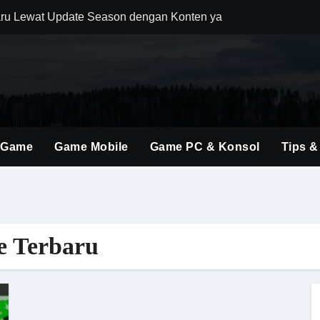
ru Lewat Update Season dengan Konten yang Lebih Segar
uler Berkat Pembaruan Gameplay dan Karakter Berkualitas
i Game Shooter Modern dengan Dunia Pertempuran yang Lebih 
ming Material Monster Hunter Wilds dengan Teknik Gameplay 
brakan Baru dalam Seri FPS dengan Aksi Lebih Agresif
 Game
Game Mobile
Game PC & Konsol
Tips &
an Kombinasi Build yang Lebih Fleksibel dan Powerful
dirkan Konten Baru dengan Dunia yang Semakin Luas
i Evolusi Game Konsol dengan Atmosfer Sinematik Tinggi
e Terbaru
ings Terbaru untuk Mendominasi Setiap Pertandingan
olusi Shooter Modern dengan Teknologi dan Gameplay Generas