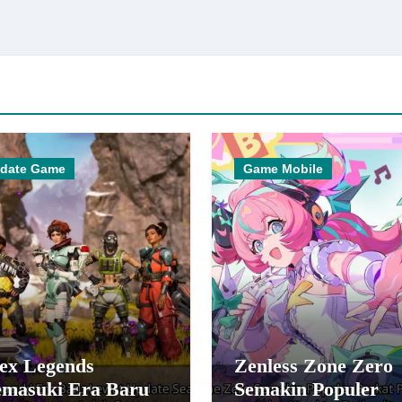
date Game
Game Mobile
ex Legends
Zenless Zone Zero
masuki Era Baru
Semakin Populer