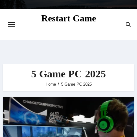
Skip
to
Restart Game
content
Situs Informasi Seputar Gamer dan
Perkembangan Game
5 Game PC 2025
Home
5 Game PC 2025